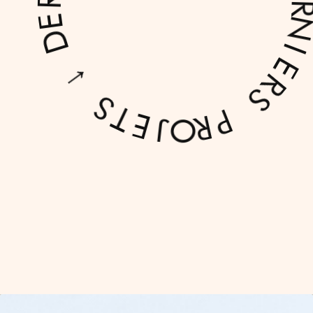
S
R
O
E
J
I
N
E
R
T
E
S
D
↓