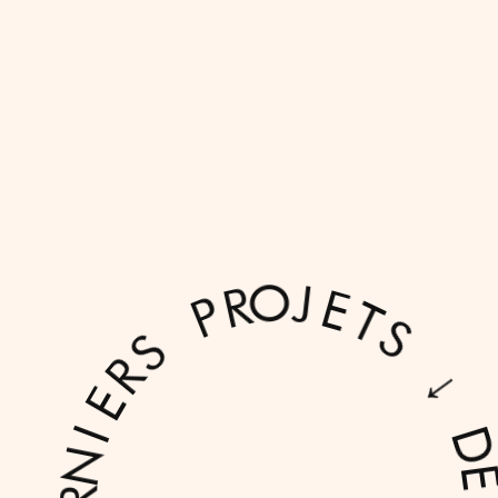
↓
D
S
E
R
T
N
E
J
I
O
E
R
P